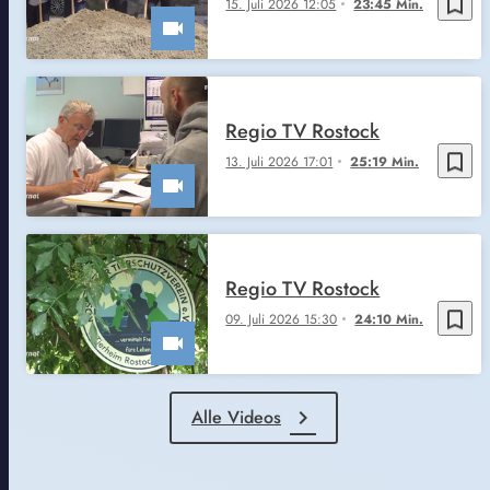
bookmark_border
15. Juli 2026 12:05
23:45 Min.
Regio TV Rostock
bookmark_border
13. Juli 2026 17:01
25:19 Min.
Regio TV Rostock
bookmark_border
09. Juli 2026 15:30
24:10 Min.
Alle Videos
chevron_right