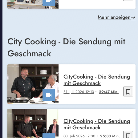
Mehr anzeigen
City Cooking - Die Sendung mit
Geschmack
CityCooking - Die Sendung
mit Geschmack
bookmark_border
31. Juli 2026 12:10
29:47 Min.
CityCooking - Die Sendung
mit Geschmack
bookmark_border
03. Juli 2026 12:30
25:30 Min.