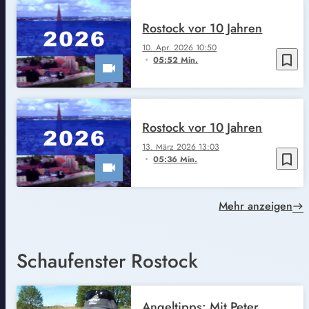
Rostock vor 10 Jahren
10. Apr. 2026 10:50
bookmark_border
05:52 Min.
Rostock vor 10 Jahren
13. März 2026 13:03
bookmark_border
05:36 Min.
Mehr anzeigen
Schaufenster Rostock
Angeltipps: Mit Peter