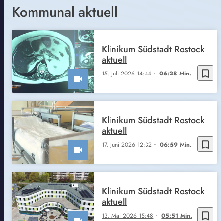
Kommunal aktuell
Klinikum Südstadt Rostock
aktuell
bookmark_border
15. Juli 2026 14:44
06:28 Min.
Klinikum Südstadt Rostock
aktuell
bookmark_border
17. Juni 2026 12:32
06:59 Min.
Klinikum Südstadt Rostock
aktuell
bookmark_border
13. Mai 2026 15:48
05:51 Min.