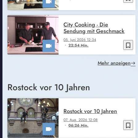
City Cooking - Die
Sendung mit Geschmack
05. Juni 2026 12:34
bookmark_border
22:54 Min.
Mehr anzeigen
Rostock vor 10 Jahren
Rostock vor 10 Jahren
07. Aug. 2026 12:08
bookmark_border
06:26 Min.