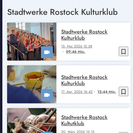
Stadtwerke Rostock Kulturklub
Stadtwerke Rostock
Kulturklub
15. Mai 2026 15:58
bookmark_border
09:46 Min.
Stadtwerke Rostock
Kulturklub
bookmark_border
17. Apr. 2026 16:42
12:44 Min.
Stadtwerke Rostock
Kultutklub
20. März 2026 15:15