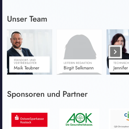
Unser Team
chevron_right
STANDORT- UND
VERTRIEBSLEITER
LEITERIN REDAKTION
TECHNISCH
Maik Teubner
Birgit Selkmann
Jennifer
Sponsoren und Partner